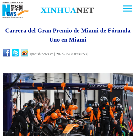
Carrera del Gran Premio de Miami de Fórmula
Uno en Miami
2025-05-06 09:42:53
spanish.news.cn
|
|