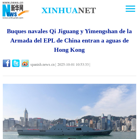
Buques navales Qi Jiguang y Yimengshan de la
Armada del EPL de China entran a aguas de
Hong Kong
2025-10-01 10:53:33
spanish.news.cn
|
|