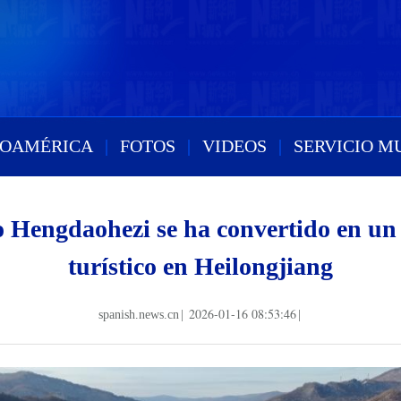
ROAMÉRICA
|
FOTOS
|
VIDEOS
|
SERVICIO M
 Hengdaohezi se ha convertido en un
turístico en Heilongjiang
2026-01-16 08:53:46
spanish.news.cn
|
|