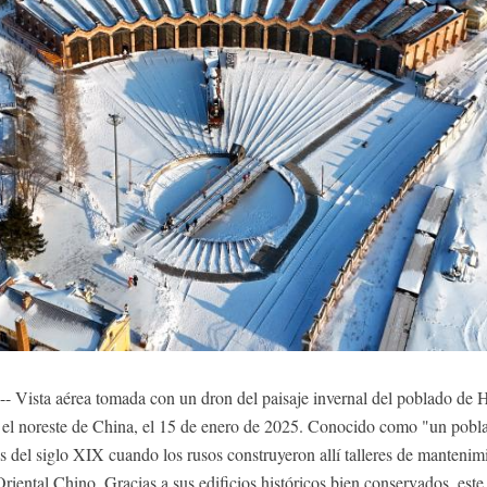
 Vista aérea tomada con un dron del paisaje invernal del poblado de H
n el noreste de China, el 15 de enero de 2025. Conocido como "un pobl
es del siglo XIX cuando los rusos construyeron allí talleres de mantenimi
 Oriental Chino. Gracias a sus edificios históricos bien conservados, est