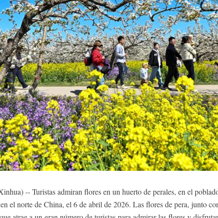
ua) -- Turistas admiran flores en un huerto de perales, en el poblad
en el norte de China, el 6 de abril de 2026. Las flores de pera, junto co
ue atrae a un gran número de turistas para admirar las flores y disfrutar