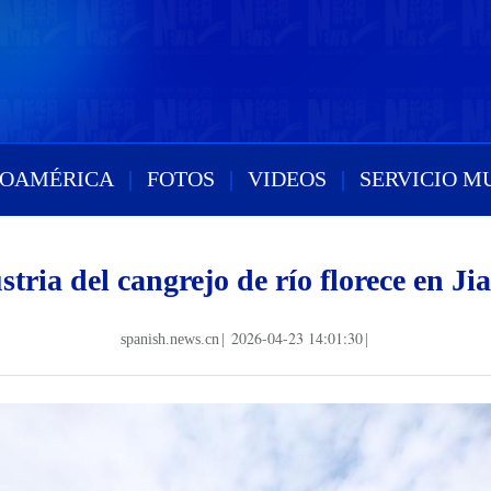
ROAMÉRICA
|
FOTOS
|
VIDEOS
|
SERVICIO M
stria del cangrejo de río florece en Ji
2026-04-23 14:01:30
spanish.news.cn
|
|