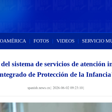
ROAMÉRICA
|
FOTOS
|
VIDEOS
|
SERVICIO M
 del sistema de servicios de atención 
Integrado de Protección de la Infancia
2026-06-02 09:23:10
spanish.news.cn
|
|