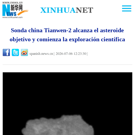
Sonda china Tianwen-2 alcanza el asteroide
objetivo y comienza la exploración científica
2026-07-06 12:23:30
spanish.news.cn
|
|