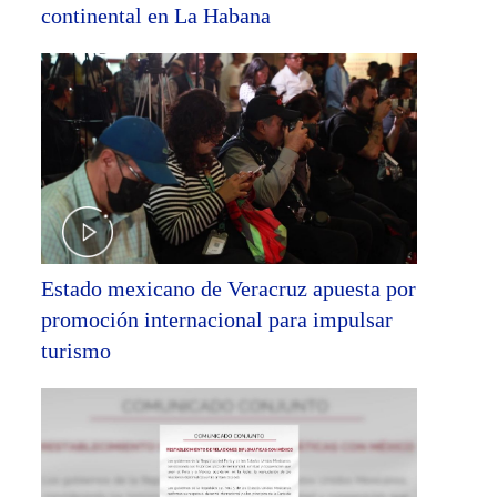
continental en La Habana
Estado mexicano de Veracruz apuesta por
promoción internacional para impulsar
turismo