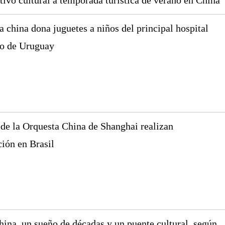
tivo cultural a temporada turística de verano en China
 china dona juguetes a niños del principal hospital
co de Uruguay
de la Orquesta China de Shanghai realizan
ción en Brasil
China, un sueño de décadas y un puente cultural, según