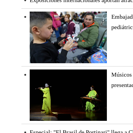
Exposiciones internacionales aportan atrac
Embajada
pediátri
Músicos 
presenta
Especial: "El Brasil de Portinari" llega a 