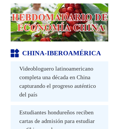
de la industria de la robótica
inteligente
Espectáculo de drones en
Macao, China
CHINA-IBEROAMÉRICA
Área escénica de Shapotou
en Zhongwei, Ningxia
Videobloguero latinoamericano
completa una década en China
Evento promocional para
capturando el progreso auténtico
operadores turísticos se lleva
del país
a cabo en Guangxi
Estudiantes hondureños reciben
Palacio de Potala en Lhasa,
cartas de admisión para estudiar
Xizang