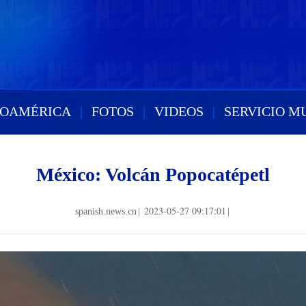
ROAMÉRICA
|
FOTOS
|
VIDEOS
|
SERVICIO M
México: Volcán Popocatépetl
2023-05-27 09:17:01
spanish.news.cn
|
|