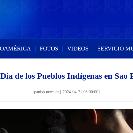
ROAMÉRICA
|
FOTOS
|
VIDEOS
|
SERVICIO M
 Día de los Pueblos Indígenas en Sao P
2024-04-21 08:00:00
spanish.news.cn
|
|