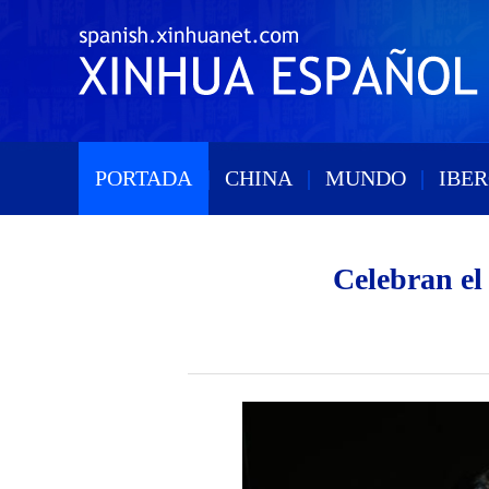
PORTADA
|
CHINA
|
MUNDO
|
IBE
Celebran el